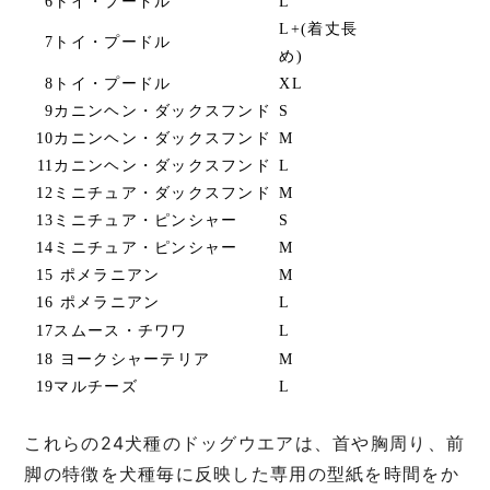
6
トイ・プードル
L
L+(着丈長
7
トイ・プードル
め)
8
トイ・プードル
XL
9
カニンヘン・ダックスフンド
S
10
カニンヘン・ダックスフンド
M
11
カニンヘン・ダックスフンド
L
12
ミニチュア・ダックスフンド
M
13
ミニチュア・ピンシャー
S
14
ミニチュア・ピンシャー
M
15
ポメラニアン
M
16
ポメラニアン
L
17
スムース・チワワ
L
18
ヨークシャーテリア
M
19
マルチーズ
L
これらの24犬種のドッグウエアは、首や胸周り、前
脚の特徴を犬種毎に反映した専用の型紙を時間をか