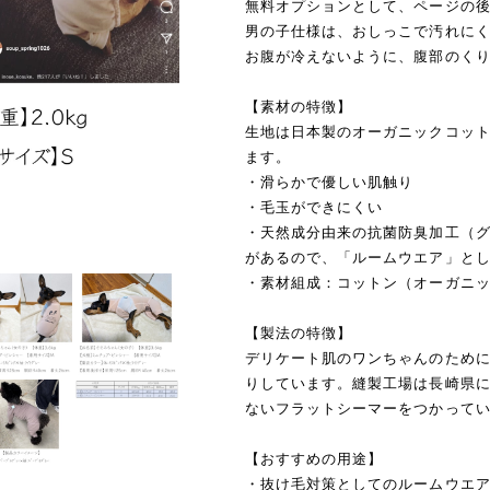
無料オプションとして、ページの
男の子仕様は、おしっこで汚れに
お腹が冷えないように、腹部のく
【素材の特徴】
生地は日本製のオーガニックコッ
ます。
・滑らかで優しい肌触り
・毛玉ができにくい
・天然成分由来の抗菌防臭加工（
があるので、「ルームウエア」と
・素材組成：コットン（オーガニッ
【製法の特徴】
デリケート肌のワンちゃんのため
りしています。縫製工場は長崎県
ないフラットシーマーをつかって
【おすすめの用途】
・抜け毛対策としてのルームウエ