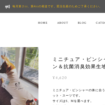
毎月第２㈯、第4㈯の発送です。受注生産のためご了承ください。
HOME
ABOUT
BLOG
CATE
ミニチュア・ピンシ
ン＆抗菌消臭効果生
¥4,620
ミニチュア・ピンシャーの体に合
ット・スーツです。
サイズはS、Mを選べます。