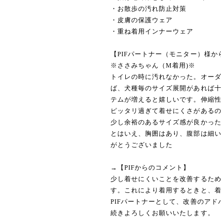
・お散歩の汚れ防止対策
・皮膚の保護ウェア
・重ね着用インナーウェア
【PIFパートナー（モニター）様か
※ささみちゃん（M着用)※
トイレの時に汚れなかった。オー
ば、犬種毎のサイズ展開があれば
テムが増えると嬉しいです。伸縮
ピッタリ過ぎて着せにくさがある
少し余裕のあるサイズ感が良かっ
とはいえ、胸囲はあり、腹部は細
がとうございました
→【PIFからのコメント】
少し着せにくいことを改善するため
す。これにより着用するときと、
PIFパートナーとして、改善のア
続きよろしくお願いいたします。