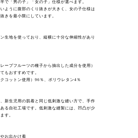
後半で「男の子」「女の子」仕様が選べます。
くいように腹部のくり抜きが大きく、女の子仕様は
り抜きを最小限にしています。
トン生地を使っており、縦横に十分な伸縮性があり
グレープフルーツの種子から抽出した成分を使用）
してもおすすめです。
クコットン使用）96％、ポリウレタン4％
に、新生児用の肌着と同じ低刺激な縫い方で、手作
にある自社工場です。低刺激な縫製には、凹凸が少
います。
アやお出かけ着