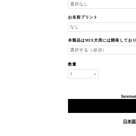
お名前プリント
本製品はMIX犬用には開発してお
数量
Internat
日本国