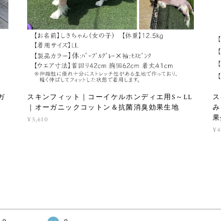
ガ
スキンフィット｜コーイケルホンディエ用S～LL
ス
｜オーガニックコットン＆抗菌消臭効果生地
み
果
¥5,610
¥4