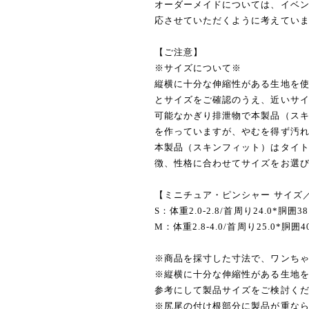
オーダーメイドについては、イベント
応させていただくように考えてい
【ご注意】
※サイズについて※
縦横に十分な伸縮性がある生地を
とサイズをご確認のうえ、近いサ
可能なかぎり排泄物で本製品（ス
を作っていますが、やむを得ず汚
本製品（スキンフィット）はタイ
徴、性格に合わせてサイズをお選
【ミニチュア・ピンシャー サイズ
S：体重2.0-2.8/首周り24.0*胴囲38
M：体重2.8-4.0/首周り25.0*胴囲40
※商品を採寸した寸法で、ワンち
※縦横に十分な伸縮性がある生地
参考にして製品サイズをご検討く
※尻尾の付け根部分に製品が重な